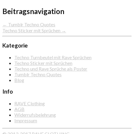
Beitragsnavigation
← Tumblr Techno Quotes
Techno Sticker mit Sprüchen →
Kategorie
Techno Turnbeutel mit Rave Sprüchen
Techno Sticker mit Sprüchen
Techno und Rave Sprüche als Poster
Tumblr Techno Quotes
Blog
Info
RAVE Clothing
AGB
Widerrufsbelehrung
Impressum
© 2013-2017 RAVE CLOTHING